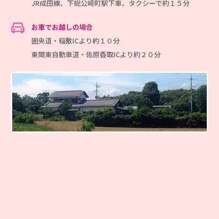
JR成田線、下総公崎町駅下車、タクシーで約１５分
お車でお越しの場合
圏央道・稲敷ICより約１０分
東関東自動車道・佐原香取ICより約２０分