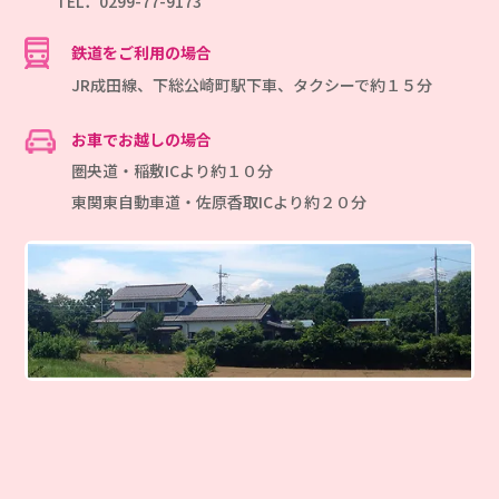
TEL．0299-77-9173
鉄道をご利用の場合
JR成田線、下総公崎町駅下車、タクシーで約１５分
お車でお越しの場合
圏央道・稲敷ICより約１０分
東関東自動車道・佐原香取ICより約２０分