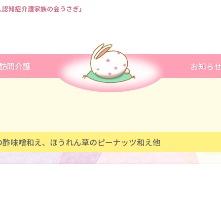
法人認知症介護家族の会うさぎ」
訪問介護
お知ら
の酢味噌和え、ほうれん草のピーナッツ和え他