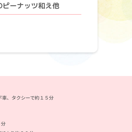
のピーナッツ和え他
下車、タクシーで約１５分
０分