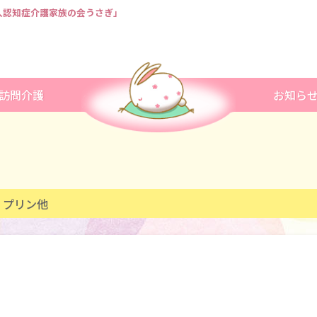
法人認知症介護家族の会うさぎ」
訪問介護
お知ら
、プリン他