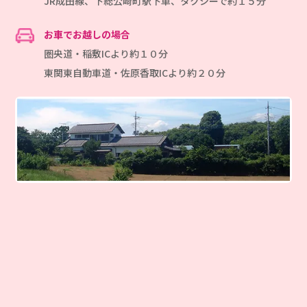
JR成田線、下総公崎町駅下車、タクシーで約１５分
お車でお越しの場合
圏央道・稲敷ICより約１０分
東関東自動車道・佐原香取ICより約２０分