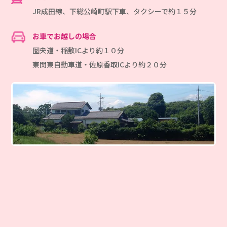
JR成田線、下総公崎町駅下車、タクシーで約１５分
お車でお越しの場合
圏央道・稲敷ICより約１０分
東関東自動車道・佐原香取ICより約２０分