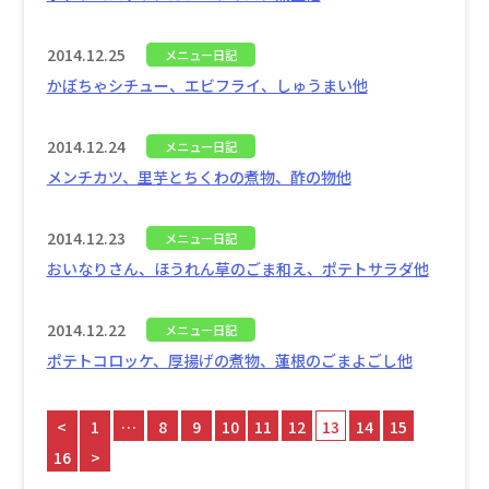
2014.12.25
メニュー日記
かぼちゃシチュー、エビフライ、しゅうまい他
2014.12.24
メニュー日記
メンチカツ、里芋とちくわの煮物、酢の物他
2014.12.23
メニュー日記
おいなりさん、ほうれん草のごま和え、ポテトサラダ他
2014.12.22
メニュー日記
ポテトコロッケ、厚揚げの煮物、蓮根のごまよごし他
<
1
…
8
9
10
11
12
13
14
15
16
>