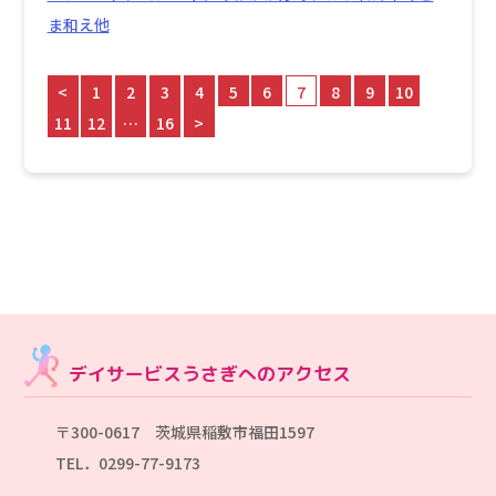
ま和え他
<
1
2
3
4
5
6
7
8
9
10
11
12
…
16
>
デイサービスうさぎへのアクセス
〒300-0617 茨城県稲敷市福田1597
TEL．0299-77-9173