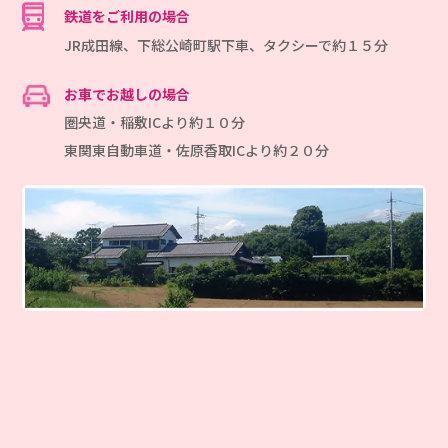
鉄道をご利用の場合
JR成田線、下総公崎町駅下車、タクシーで約１５分
お車でお越しの場合
圏央道・稲敷ICより約１０分
東関東自動車道・佐原香取ICより約２０分