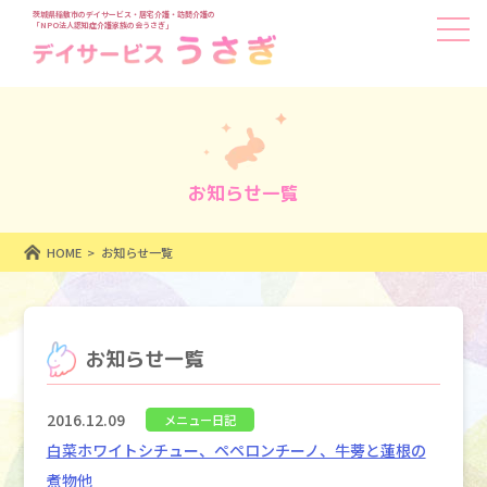
茨城県稲敷市のデイサービス・居宅介護・訪問介護の
「NPO法人認知症介護家族の会うさぎ」
お知らせ一覧
HOME
お知らせ一覧
お知らせ一覧
2016.12.09
メニュー日記
白菜ホワイトシチュー、ペペロンチーノ、牛蒡と蓮根の
煮物他